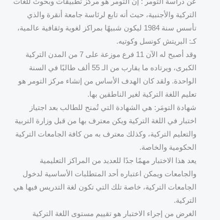
عن دراسة التومر : إن التومر هو مركز تطبيقات وبحوث للغات
التركية والأجنبية، حيث أنه تابع لرئاسة جامعة أنقرة والذي
تأسس سنة 1984 ليكون شبيهًا بمراكز لغوية وثقافية عالمية،
كـ: البريتش كونسل وكوتيه.
وقد أصبح له الآن 11 فرع موزعة على 7 من المدن التركية
الكبرى، ويرتاده ما يقارب من الـ 55 ألف طالبًا في السنة
الواحدة. ولقد كان الهدف الأساس من إنشاء مركز التومر هو
تعليم اللغة التركية لغير الناطقين بها.
شهادة التومَر: هي الشهادة التي تُمنح للطالب بعد اجتياز
اختبار في اللغة التركية ويكن معترف بها من قبل وزارة التربية
والتعليم التركية، وكذلك معترف به من كافة الجامعات التركية
الحكومية والخاصة.
يعد هذا الاختبار مهمًا جدًا للعديد من المراكز التعليمية
والجامعات ويمكن اعتباره أحد المتطلبات الأساسية لدخول
الجامعات التركية، خاصة تلك التي تكون لغة التدريس فيها هي
التركية.
الغرض من إجراء الاختبار هو تقييم مستوى اللغة التركية