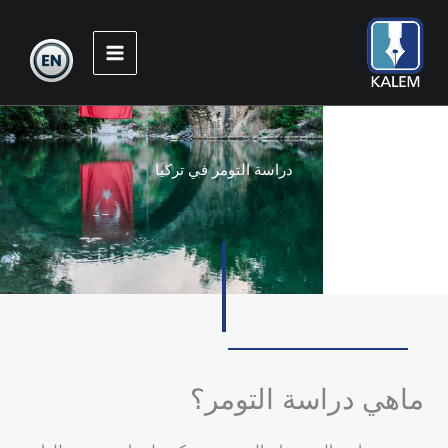
خطي
لى
لمحتوى
دراسة التومر في تركيا
ماهي دراسة التومر؟